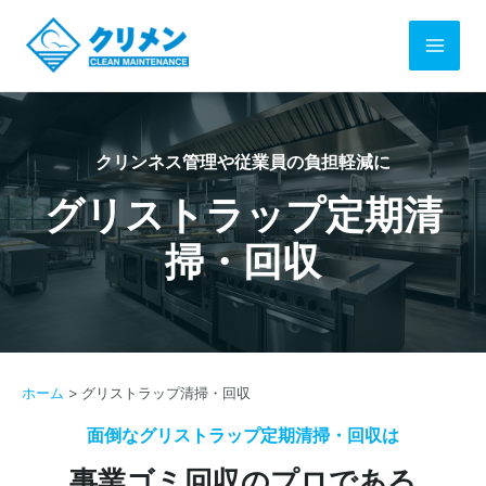
内
Main
容
を
Men
ス
キ
ッ
クリンネス管理や従業員の負担軽減に
プ
グリストラップ定期清
掃・回収
ホーム
グリストラップ清掃・回収
面倒なグリストラップ定期清掃・回収は
事業ゴミ回収のプロである