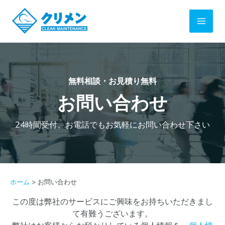
内
Main
容
を
Men
ス
キ
ッ
プ
無料相談・お見積り無料
お問い合わせ
24時間受付、お電話でもお気軽にお問い合わせ下さい
ホーム
お問い合わせ
この度は弊社のサービスにご興味をお持ちいただきまし
て有難うございます。