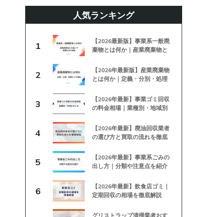
人気ランキング
【2026最新版】事業系一般廃
1
棄物とは何か｜産業廃棄物と
の違いや処理方法を解説
【2026年最新版】産業廃棄物
2
とは何か｜定義・分別・処理
などを解説
【2026年最新】事業ゴミ回収
3
の料金相場｜業種別・地域別
まとめ
【2026年最新】廃油回収業者
4
の選び方と買取の流れを徹底
解説
【2026年最新】事業系ごみの
5
出し方｜分類や注意点を紹介
【2026年最新】飲食店ゴミ｜
6
定期回収の相場を徹底解説
グリストラップ清掃業者おす