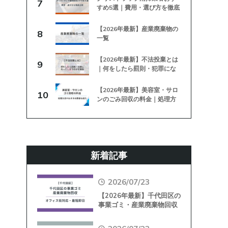
7
すめ5選｜費用・選び方を徹底
比較
【2026年最新】産業廃棄物の
8
一覧
【2026年最新】不法投棄とは
9
｜何をしたら罰則・犯罪にな
ってしまうのかを解説
【2026年最新】美容室・サロ
10
ンのごみ回収の料金｜処理方
法やおすすめ業者も紹介
新着記事
2026/07/23
【2026年最新】千代田区の
事業ゴミ・産業廃棄物回収
｜オフィス街対応・最短即
日