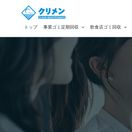
内
容
を
ス
トップ
事業ゴミ定期回収
飲食店ゴミ回収
キ
ッ
プ