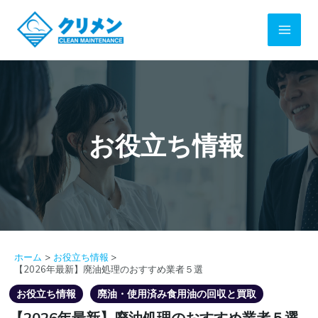
内
Main
容
を
Men
ス
キ
ッ
プ
お役立ち情報
ホーム
お役立ち情報
【2026年最新】廃油処理のおすすめ業者５選
お役立ち情報
廃油・使用済み食用油の回収と買取
【2026年最新】廃油処理のおすすめ業者５選