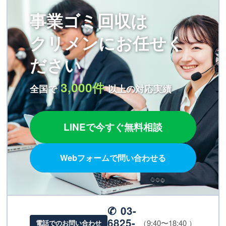
事業ゴミ回収は
クリメンにお任せく
ださい
3,000件
全国で
以上の対応実績
LINEで今すぐ無料相談
Webフォームで問い合わせる
✆ 03-
6825-
（9:40〜18:40 ）
電話でのお問い合わせ