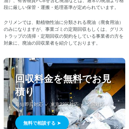
油）、有害物質PCBを含む廃油などは、通常の廃油より格
段に厳しい保管・運搬・処理基準が定められています。
クリメンでは、動植物性油に分類される廃油（廃食用油）
のみになりますが、事業ゴミの定期回収もしくは、グリス
トラップの清掃・定期回収の契約をしている事業者の方を
対象に、廃油の回収業者を紹介しております。
回収料金を無料でお見
積り
最短即日対応 ✓ 東京23区対応 ✓ 全国対応✓
無料で相談する ➤